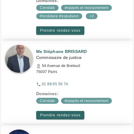
Domaines:
Constats
Impayés et recouvrement
Procédure d'expulsion
+2
Prendre rendez-vous
Me Stéphane BRISSARD
Commissaire de justice
54 Avenue de Breteuil
75007 Paris
01 88 85 50 74
Domaines:
Constats
Impayés et recouvrement
Prendre rendez-vous