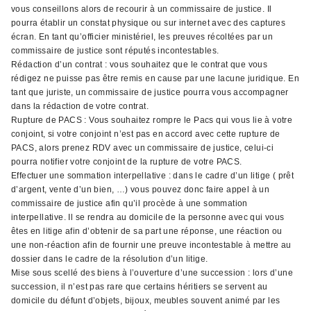
vous conseillons alors de recourir à un commissaire de justice. Il
pourra établir un constat physique ou sur internet avec des captures
écran. En tant qu’officier ministériel, les preuves récoltées par un
commissaire de justice sont réputés incontestables.
Rédaction d’un contrat : vous souhaitez que le contrat que vous
rédigez ne puisse pas être remis en cause par une lacune juridique. En
tant que juriste, un commissaire de justice pourra vous accompagner
dans la rédaction de votre contrat.
Rupture de PACS : Vous souhaitez rompre le Pacs qui vous lie à votre
conjoint, si votre conjoint n’est pas en accord avec cette rupture de
PACS, alors prenez RDV avec un commissaire de justice, celui-ci
pourra notifier votre conjoint de la rupture de votre PACS.
Effectuer une sommation interpellative : dans le cadre d’un litige ( prêt
d’argent, vente d’un bien, …) vous pouvez donc faire appel à un
commissaire de justice afin qu’il procède à une sommation
interpellative. Il se rendra au domicile de la personne avec qui vous
êtes en litige afin d’obtenir de sa part une réponse, une réaction ou
une non-réaction afin de fournir une preuve incontestable à mettre au
dossier dans le cadre de la résolution d’un litige.
Mise sous scellé des biens à l’ouverture d’une succession : lors d’une
succession, il n’est pas rare que certains héritiers se servent au
domicile du défunt d’objets, bijoux, meubles souvent animé par les