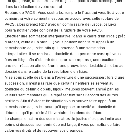
tant que juriste, un commissaire de justice pourra vous accompagner
dans la rédaction de votre contrat.
Rupture de PACS : Vous souhaitez rompre le Pacs qui vous lie à votre
conjoint, si votre conjoint n’est pas en accord avec cette rupture de
PACS, alors prenez RDV avec un commissaire de justice, celui-ci
pourra notifier votre conjoint de la rupture de votre PACS.
Effectuer une sommation interpellative : dans le cadre d’un litige ( prêt
d’argent, vente d’un bien, …) vous pouvez donc faire appel à un
commissaire de justice afin qu’il procède à une sommation
interpellative. Il se rendra au domicile de la personne avec qui vous
êtes en litige afin d’obtenir de sa part une réponse, une réaction ou
une non-réaction afin de fournir une preuve incontestable à mettre au
dossier dans le cadre de la résolution d’un litige.
Mise sous scellé des biens à l’ouverture d’une succession : lors d’une
succession, il n’est pas rare que certains héritiers se servent au
domicile du défunt d’objets, bijoux, meubles souvent animé par les
valeurs sentimentales qu’ils représentent sans l’accord des autres
héritiers. Afin d’éviter cette situation vous pouvez faire appel à un
commissaire de justice pour qu’il appose un scellé au domicile du
défunt ou qu’il procède à l’inventaire des biens du défunt.
Le champs d’action des commissaires de justice n’est pas limité aux
points ci dessous, son périmètre est large, il vous permettra de faire
valoir vos droits et de recouvrer vos créances.