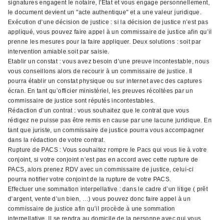
signatures engagent le notaire, l'État et vous engage personnellement,
le document devient un "acte authentique" et a une valeur juridique.
Exécution d’une décision de justice : si la décision de justice n’est pas
appliqué, vous pouvez faire appel à un commissaire de justice afin qu’il
prenne les mesures pour la faire appliquer. Deux solutions : soit par
intervention amiable soit par saisie.
Etablir un constat : vous avez besoin d’une preuve incontestable, nous
vous conseillons alors de recourir à un commissaire de justice. Il
pourra établir un constat physique ou sur internet avec des captures
écran. En tant qu’officier ministériel, les preuves récoltées par un
commissaire de justice sont réputés incontestables.
Rédaction d’un contrat : vous souhaitez que le contrat que vous
rédigez ne puisse pas être remis en cause par une lacune juridique. En
tant que juriste, un commissaire de justice pourra vous accompagner
dans la rédaction de votre contrat.
Rupture de PACS : Vous souhaitez rompre le Pacs qui vous lie à votre
conjoint, si votre conjoint n’est pas en accord avec cette rupture de
PACS, alors prenez RDV avec un commissaire de justice, celui-ci
pourra notifier votre conjoint de la rupture de votre PACS.
Effectuer une sommation interpellative : dans le cadre d’un litige ( prêt
d’argent, vente d’un bien, …) vous pouvez donc faire appel à un
commissaire de justice afin qu’il procède à une sommation
interpellative. Il se rendra au domicile de la personne avec qui vous