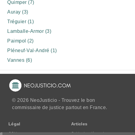
Quimper (7)
Auray (3)
Tréguier (1)
Lamballe-Armor (3)
Paimpol (2)
Pléneuf-Val-André (1)
Vannes (6)
© 2026 NeoJusticio - Trouvez le bon
commissaire de justice partout en France.
Légal
Articles
CGU
Guide des démarches