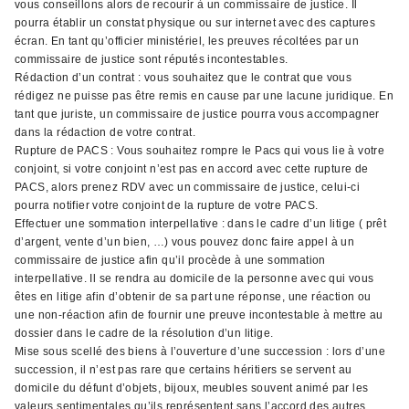
vous conseillons alors de recourir à un commissaire de justice. Il
pourra établir un constat physique ou sur internet avec des captures
écran. En tant qu’officier ministériel, les preuves récoltées par un
commissaire de justice sont réputés incontestables.
Rédaction d’un contrat : vous souhaitez que le contrat que vous
rédigez ne puisse pas être remis en cause par une lacune juridique. En
tant que juriste, un commissaire de justice pourra vous accompagner
dans la rédaction de votre contrat.
Rupture de PACS : Vous souhaitez rompre le Pacs qui vous lie à votre
conjoint, si votre conjoint n’est pas en accord avec cette rupture de
PACS, alors prenez RDV avec un commissaire de justice, celui-ci
pourra notifier votre conjoint de la rupture de votre PACS.
Effectuer une sommation interpellative : dans le cadre d’un litige ( prêt
d’argent, vente d’un bien, …) vous pouvez donc faire appel à un
commissaire de justice afin qu’il procède à une sommation
interpellative. Il se rendra au domicile de la personne avec qui vous
êtes en litige afin d’obtenir de sa part une réponse, une réaction ou
une non-réaction afin de fournir une preuve incontestable à mettre au
dossier dans le cadre de la résolution d’un litige.
Mise sous scellé des biens à l’ouverture d’une succession : lors d’une
succession, il n’est pas rare que certains héritiers se servent au
domicile du défunt d’objets, bijoux, meubles souvent animé par les
valeurs sentimentales qu’ils représentent sans l’accord des autres