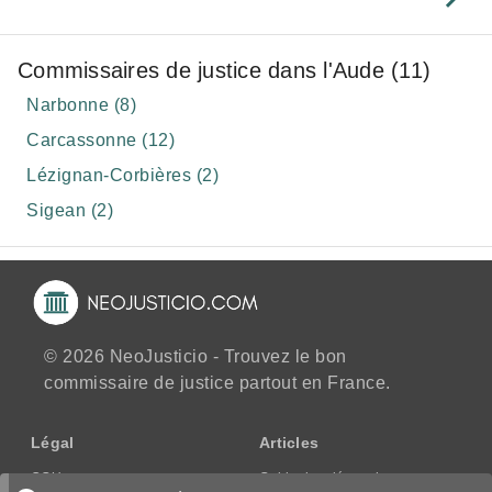
Commissaires de justice dans l'Aude (11)
Narbonne (8)
Carcassonne (12)
Lézignan-Corbières (2)
Sigean (2)
© 2026 NeoJusticio - Trouvez le bon
commissaire de justice partout en France.
Légal
Articles
CGU
Guide des démarches