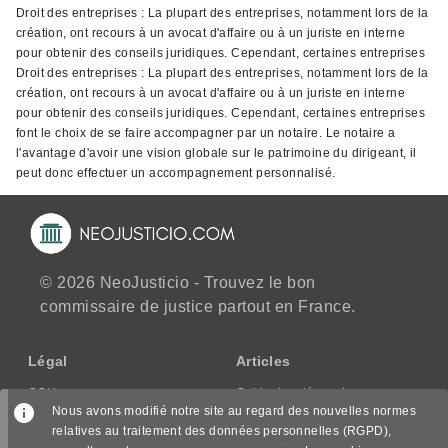
Droit des entreprises : La plupart des entreprises, notamment lors de la
création, ont recours à un avocat d'affaire ou à un juriste en interne
pour obtenir des conseils juridiques. Cependant, certaines entreprises
Droit des entreprises : La plupart des entreprises, notamment lors de la
création, ont recours à un avocat d'affaire ou à un juriste en interne
pour obtenir des conseils juridiques. Cependant, certaines entreprises
font le choix de se faire accompagner par un notaire. Le notaire a
l'avantage d'avoir une vision globale sur le patrimoine du dirigeant, il
peut donc effectuer un accompagnement personnalisé.
© 2026 NeoJusticio - Trouvez le bon
commissaire de justice partout en France.
Légal
Articles
CGU
Guide des démarches
Nous avons modifié notre site au regard des nouvelles normes
CGV/CPPS
relatives au traitement des données personnelles (RGPD),
Mentions légales